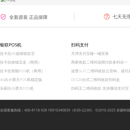
七天无
全新原装 正品保障
银联POS机
扫码支付
拉卡拉4G超级收款宝
天津支付宝碰一碰安装
拉卡拉收钱宝盒（商用）
商家收款二维码花呗付款多码合一
拉卡拉智能POS机（商用）
波普SLX1二维码收款云音响，成功
4G出小票大POS机稳定版
DCS20台式二维码收款扫码盒
乐刷出小票大POS机
扫码王二维码收款-支持微信支付宝
全国客服热线：400-8118-928 18910340839（8:00-22:00） ©2010-2025 谷骐科技 Lyue