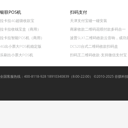
银联POS机
扫码支付
拉卡拉4G超级收款宝
天津支付宝碰一碰安装
拉卡拉收钱宝盒（商用）
商家收款二维码花呗付款多码合一
拉卡拉智能POS机（商用）
波普SLX1二维码收款云音响，成功
4G出小票大POS机稳定版
DCS20台式二维码收款扫码盒
乐刷出小票大POS机
扫码王二维码收款-支持微信支付宝
全国客服热线：400-8118-928 18910340839（8:00-22:00） ©2010-2025 谷骐科技 Lyue