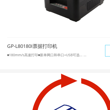
GP-L80180I票据打印机
■180mm/s高速打印■新单网口和串口+USB可选... ...