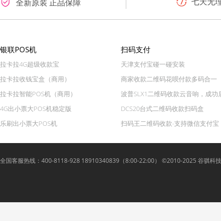
七天无
全新原装 正品保障
银联POS机
扫码支付
拉卡拉4G超级收款宝
天津支付宝碰一碰安装
拉卡拉收钱宝盒（商用）
商家收款二维码花呗付款多码合一
拉卡拉智能POS机（商用）
波普SLX1二维码收款云音响，成功
4G出小票大POS机稳定版
DCS20台式二维码收款扫码盒
乐刷出小票大POS机
扫码王二维码收款-支持微信支付宝
全国客服热线：400-8118-928 18910340839（8:00-22:00） ©2010-2025 谷骐科技 Lyue