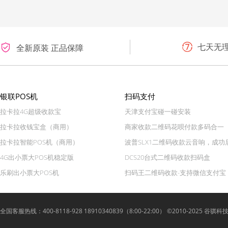
七天无
全新原装 正品保障
银联POS机
扫码支付
拉卡拉4G超级收款宝
天津支付宝碰一碰安装
拉卡拉收钱宝盒（商用）
商家收款二维码花呗付款多码合一
拉卡拉智能POS机（商用）
波普SLX1二维码收款云音响，成功
4G出小票大POS机稳定版
DCS20台式二维码收款扫码盒
乐刷出小票大POS机
扫码王二维码收款-支持微信支付宝
全国客服热线：400-8118-928 18910340839（8:00-22:00） ©2010-2025 谷骐科技 Lyue